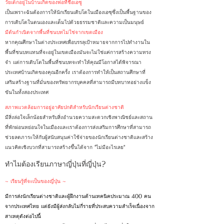
วัยเด็กอยู่ในบ้านเกิดของพ่อที่ชื่อเอซู
เป็นเพราะฉันต้องการให้นักเรียนเติบโตในเมืองเอซุซึ่งเป็นพื้นฐานของ
การเติบโตในตนเองและเต็มไปด้วยธรรมชาติและความเป็นมนุษย์
มีต้นกำเนิดจากพื้นที่ชนบทไม่ใช่จากเขตเมือง
หากคุณศึกษาในต่างประเทศเพื่อบรรลุเป้าหมายจากการไปทำงานใน
พื้นที่ชนบทแทนที่จะอยู่ในเขตเมืองมันจะไม่ใช่แค่การสร้างความทรง
จำ แต่การเติบโตในพื้นที่ชนบทจะทำให้คุณมีโอกาสได้พิจารณา
ประเทศบ้านเกิดของคุณอีกครั้ง เราต้องการทำให้เป็นสถานศึกษาที่
เสริมสร้างฐานที่มั่นของทรัพยากรบุคคลที่สามารถมีบทบาทอย่างแข็ง
ขันในทั้งสองประเทศ
สภาพแวดล้อมการอยู่อาศัยปกติสำหรับนักเรียนต่างชาติ
มีสิ่งล่อใจเล็กน้อยสำหรับสิ่งอำนวยความสะดวกเชิงพาณิชย์และสถาน
ที่พักผ่อนหย่อนใจในเมืองและเราต้องการส่งเสริมการศึกษาที่สามารถ
ช่วยลดภาระให้กับผู้สนับสนุนค่าใช้จ่ายของนักเรียนต่างชาติและสร้าง
แนวคิดเชิงบวกที่สามารถสร้างขึ้นได้จาก "ไม่มีอะไรเลย"
ทำไมต้องเรียนภาษาญี่ปุ่นที่ญี่ปุ่น?
~ เรียนรู้ที่จะเป็นของญี่ปุ่น ~
มีการส่งนักเรียนต่างชาติและผู้ฝึกงานด้านเทคนิคประมาณ 400 คน
จากประเทศไทย แต่ยังมีผู้ส่งกลับไม่กี่รายที่ประสบความสำเร็จเนื่องจาก
สาเหตุดังต่อไปนี้