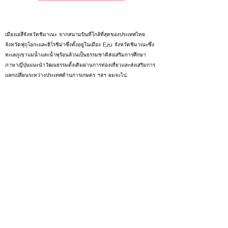
เมืองเอสึจังหวัดชิมาเนะ จากสนามบินที่ใกล้ที่สุดของประเทศไทย
จังหวัดฟุกุโอกะและฮิโรชิม่าซึ่งตั้งอยู่ในเมือง Ezu จังหวัดชิมาเนะซึ่ง
ทะเลภูเขาแม่น้ำและน้ำพุร้อนล้วนเป็นธรรมชาติส่งเสริมการศึกษา
ภาษาญี่ปุ่นแนะนำวัฒนธรรมดั้งเดิมผ่านการท่องเที่ยวและส่งเสริมการ
แลกเปลี่ยนระหว่างประเทศด้านการเกษตร ฯลฯ ผมจะไป.