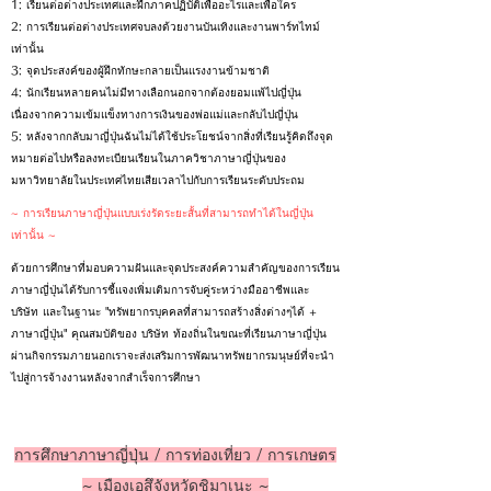
1: เรียนต่อต่างประเทศและฝึกภาคปฏิบัติเพื่ออะไรและเพื่อใคร
2: การเรียนต่อต่างประเทศจบลงด้วยงานบันเทิงและงานพาร์ทไทม์
เท่านั้น
3: จุดประสงค์ของผู้ฝึกทักษะกลายเป็นแรงงานข้ามชาติ
4: นักเรียนหลายคนไม่มีทางเลือกนอกจากต้องยอมแพ้ไปญี่ปุ่น
เนื่องจากความเข้มแข็งทางการเงินของพ่อแม่และกลับไปญี่ปุ่น
5: หลังจากกลับมาญี่ปุ่นฉันไม่ได้ใช้ประโยชน์จากสิ่งที่เรียนรู้คิดถึงจุด
หมายต่อไปหรือลงทะเบียนเรียนในภาควิชาภาษาญี่ปุ่นของ
มหาวิทยาลัยในประเทศไทยเสียเวลาไปกับการเรียนระดับประถม
~ การเรียนภาษาญี่ปุ่นแบบเร่งรัดระยะสั้นที่สามารถทำได้ในญี่ปุ่น
เท่านั้น ~
ด้วยการศึกษาที่มอบความฝันและจุดประสงค์ความสำคัญของการเรียน
ภาษาญี่ปุ่นได้รับการชี้แจงเพิ่มเติมการจับคู่ระหว่างมืออาชีพและ
บริษัท และในฐานะ "ทรัพยากรบุคคลที่สามารถสร้างสิ่งต่างๆได้ +
ภาษาญี่ปุ่น" คุณสมบัติของ บริษัท ท้องถิ่นในขณะที่เรียนภาษาญี่ปุ่น
ผ่านกิจกรรมภายนอกเราจะส่งเสริมการพัฒนาทรัพยากรมนุษย์ที่จะนำ
ไปสู่การจ้างงานหลังจากสำเร็จการศึกษา
การศึกษาภาษาญี่ปุ่น / การท่องเที่ยว / การเกษตร
~ เมืองเอสึจังหวัดชิมาเนะ ~